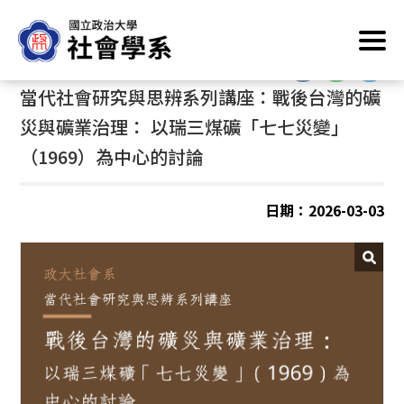
跳
首頁
/
學術成果
/
歷年演講活動
到
主
:::
:::
要
當代社會研究與思辨系列講座：戰後台灣的礦
內
容
災與礦業治理： 以瑞三煤礦「七七災變」
區
（1969）為中心的討論
塊
日期：2026-03-03