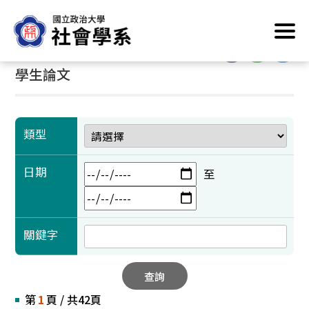
跳
首頁
/
學術成果
/
學生論文
到
主
:::
:::
要
學生論文
內
容
區
塊
類型
日期
至
關鍵字
查詢
第
1
頁 / 共42頁