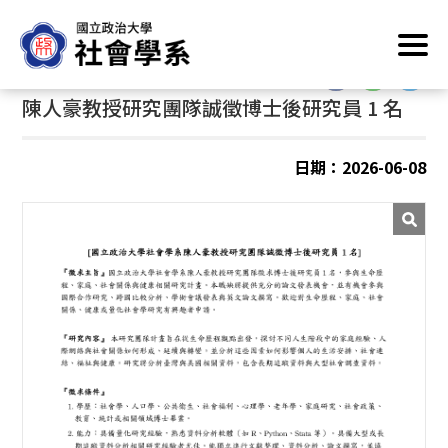
跳
首頁
/
最新消息
/
徵才資訊
到
主
:::
:::
要
陳人豪教授研究團隊誠徵博士後研究員 1 名
內
容
區
日期：2026-06-08
塊