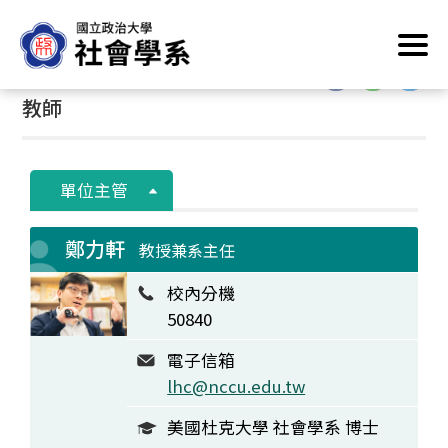
跳
首頁
/
系所成員
/
教師
到
主
:::
:::
要
教師
內
容
區
塊
單位主管
鄭力軒
教授兼系主任
校內分機
50840
電子信箱
lhc@nccu.edu.tw
美國杜克大學 社會學系 博士