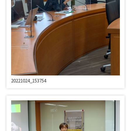
20221024_153754