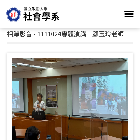
跳
首頁
/
相簿影音
到
主
:::
要
相簿影音 - 1111024專題演講＿顧玉玲老師
內
容
區
塊