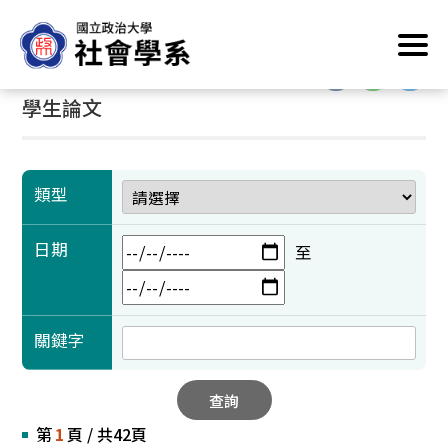
跳
首頁
/
學術成果
/
學生論文
到
主
:::
:::
要
學生論文
內
容
區
塊
類型
日期
至
關鍵字
查詢
第
1
頁 / 共42頁