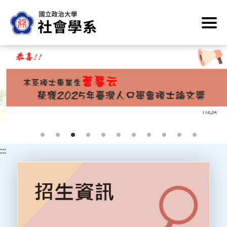
跳
到
主
要
內
容
區
塊
:::