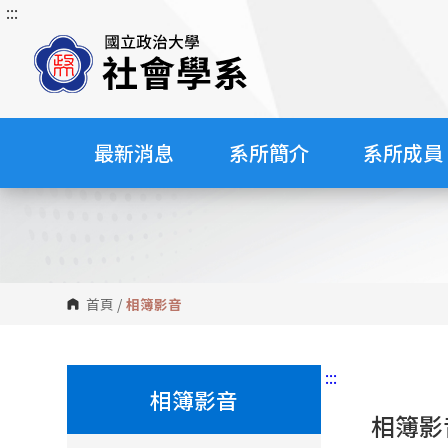
:::
跳
到
主
要
內
容
最新消息
系所簡介
系所成員
區
塊
首頁
/
相簿影音
:::
相簿影音
相簿影音