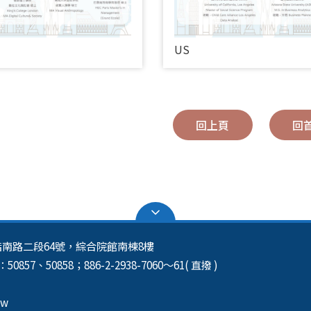
E
US
回上頁
回
區指南路二段64號，綜合院館南棟8樓
50857、50858；886-2-2938-7060～61( 直撥 )
tw