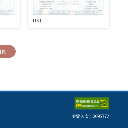
US1
首頁
瀏覽人次：
2095772