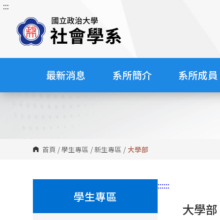
:::
跳
到
主
要
內
容
最新消息
系所簡介
系所成員
區
塊
首頁
/
學生專區
/
新生專區
/
大學部
:::
:::
學生專區
大學部