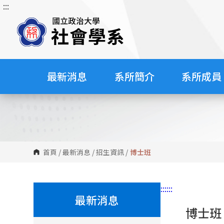
:::
跳
到
主
要
內
容
最新消息
系所簡介
系所成員
區
塊
首頁
/
最新消息
/
招生資訊
/
博士班
:::
:::
最新消息
博士班