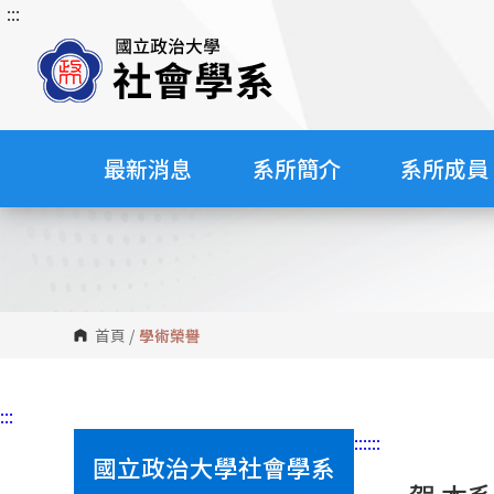
:::
跳
到
主
要
內
容
最新消息
系所簡介
系所成員
區
塊
首頁
/
學術榮譽
:::
:::
:::
國立政治大學社會學系