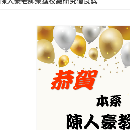
系陳人豪老師榮獲校級研究優良獎