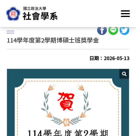
跳
首頁
/
學術榮譽
到
主
:::
要
:::
:::
內
114學年度第2學期博碩士班獎學金
容
區
塊
日期：2026-05-13