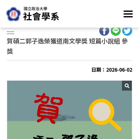
跳
首頁
/
學術榮譽
到
主
:::
要
:::
:::
內
賀碩二郭子逸榮獲道南文學獎 短篇小說組 參
容
區
獎
塊
日期：2026-06-02