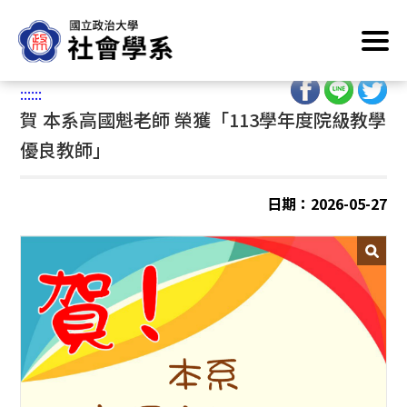
跳
首頁
/
學術榮譽
到
主
:::
要
:::
:::
內
賀 本系高國魁老師 榮獲「113學年度院級教學
容
區
優良教師」
塊
日期：2026-05-27