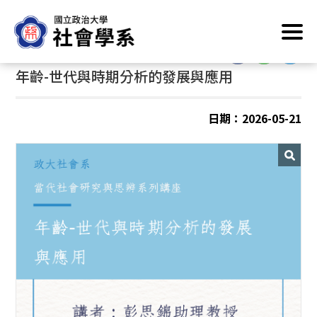
跳
首頁
/
最新消息
/
學術演講/活動
到
主
:::
:::
要
年齡-世代與時期分析的發展與應用
內
容
區
日期：2026-05-21
塊