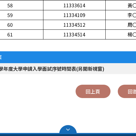
58
11333614
黃
59
11334109
李
60
11334512
周
61
11334514
楊
案
5學年度大學申請入學面試序號時間表(另開新視窗)
回上頁
回