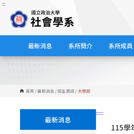
:::
跳
到
主
要
內
容
最新消息
系所簡介
系所成員
區
塊
首頁
/
最新消息
/
招生資訊
/
大學部
:::
:::
最新消息
115