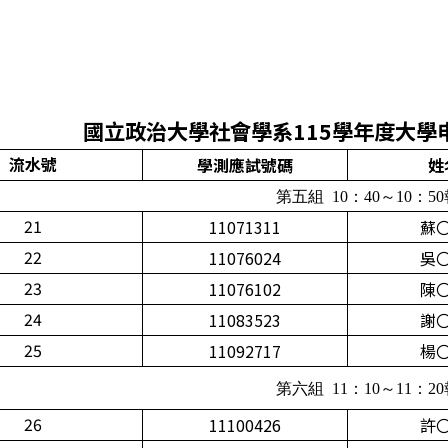
國立政治大學社會學系115學年度大學
流水號
學測應試號碼
姓
第五組 10：40～10：5
21
11071311
蘇
22
11076024
吳
23
11076102
陳
24
11083523
謝
25
11092717
楊
第六組 11：10～11：2
26
11100426
許