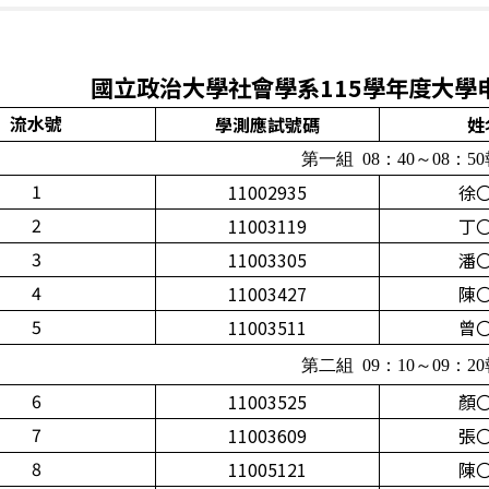
國
立
政治大學社會學系115學年度大學
流水號
學測應試號碼
姓
第一組 08：40～08：5
1
11002935
徐
2
11003119
丁
3
11003305
潘
4
11003427
陳
5
11003511
曾
第二組 09：10～09：2
6
11003525
顏
7
11003609
張
8
11005121
陳