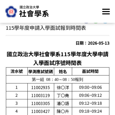
跳
首頁
/
最新消息
到
主
:::
:::
要
115學年度申請入學面試報到時間表
內
容
區
日期：2026-05-13
塊
國
立
政治大學社會學系115學年度大學申請
入學
面
試序號時間表
流水號
面
試時間
學測應試號碼
姓名
第一組 08：40～08：50報到
1
09:00~09:06
11002935
徐〇洋
2
09:06~09:12
11003119
丁〇堯
3
09:12~09:18
11003305
潘〇語
4
09:18~09:24
11003427
陳〇卉