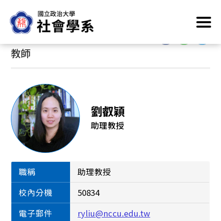
跳
首頁
/
系所成員
/
教師
到
主
:::
:::
要
教師
內
容
區
塊
劉叡穎
助理教授
職稱
助理教授
校內分機
50834
電子郵件
ryliu@nccu.edu.tw