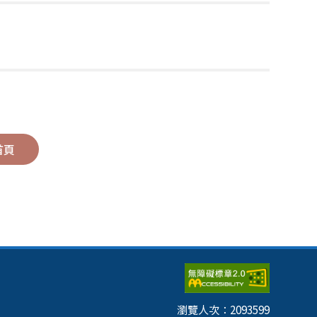
首頁
瀏覽人次：
2093599