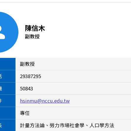
陳信木
副教授
副教授
話
29387295
機
50843
件
hsinmu@nccu.edu.tw
專任
長
計量方法論、勞力市場社會學、人口學方法