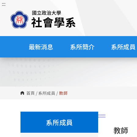
:::
跳
到
主
要
內
容
最新消息
系所簡介
系所成員
區
塊
首頁
/
系所成員
/
教師
:::
:::
系所成員
教師