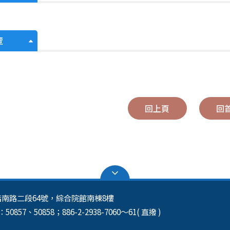
覽
回上頁
回
區指南路二段64號，綜合院館南棟8樓
50857、50858；886-2-2938-7060～61( 直撥 )