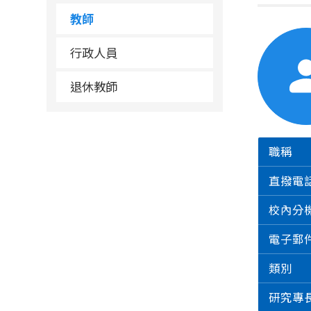
教師
行政人員
退休教師
職稱
直撥電
校內分
電子郵
類別
研究專