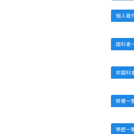
個人著
國科會
非國科
榮譽一
學歷一